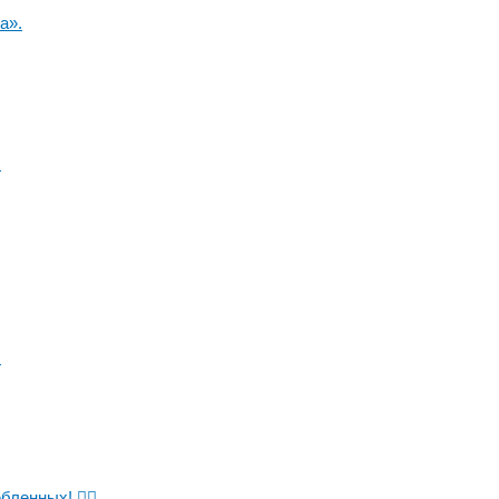
а».
!
!
ленных! 🏃‍♀️