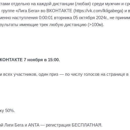
атами отдельно на каждой дистанции (любая) среди мужчин и ср
группе «Лига Бега» во ВКОНТАКТЕ (https://vk.com/lkligabega) и в
енно наступления 0:00:01 вторника 05 октября 2024г., не прини
зультаты имеющие трек любую дистанцию (>100м).
КОНТАКТЕ 7 ноября в 15:00.
 всех участников, один приз — по числу голосов на странице в
ку 50%.
ой Лиги Бега и ANTA — регистрация БЕСПЛАТНАЯ.