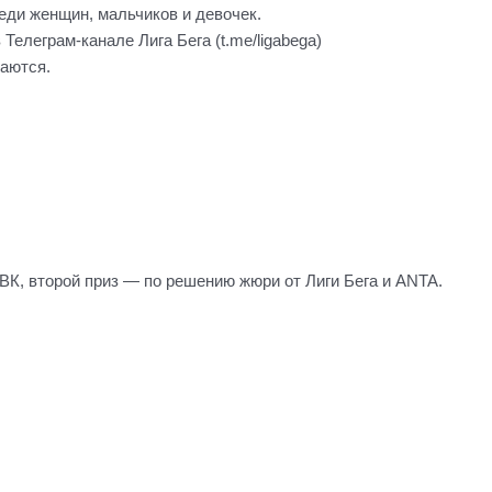
еди женщин, мальчиков и девочек.
 Телеграм-канале Лига Бега (t.me/ligabega)
маются.
 ВК, второй приз — по решению жюри от Лиги Бега и ANTA.