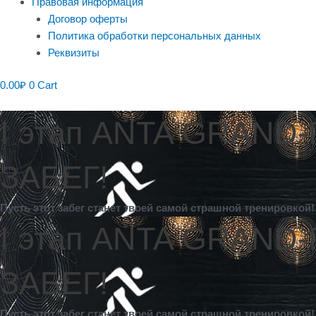
Правовая информация
Договор оферты
Политика обработки персональных данных
Реквизиты
0.00
₽
0
Cart
I этап ANTA GRAND
ЗАБЕГ!
Пусть этот забег станет твоей самой страшной тренировкой
I этап ANTA GRAND
ЗАБЕГ!
Пусть этот забег станет твоей самой страшной тренировкой