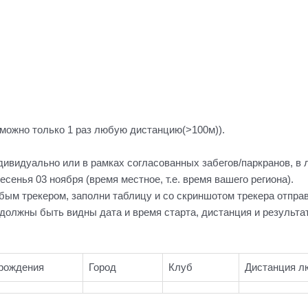
 можно только 1 раз любую дистанцию(>100м)).
ндивидуально или в рамках согласованных забегов/паркранов, в 
есенья 03 ноября (время местное, т.е. время вашего региона).
бым трекером, заполни таблицу и со скриншотом трекера отправи
 должны быть видны дата и время старта, дистанция и результат
рождения
Город
Клуб
Дистанция л