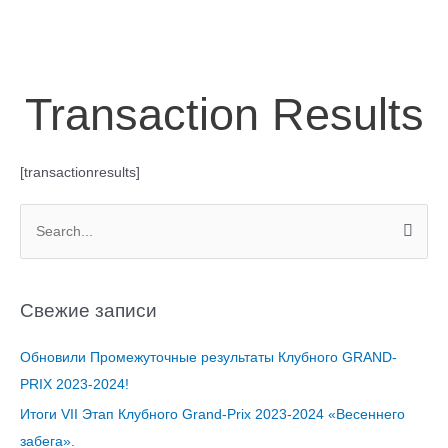
Transaction Results
[transactionresults]
П
о
и
Свежие записи
с
к
Обновили Промежуточные результаты Клубного GRAND-
:
PRIX 2023-2024!
Итоги VII Этап Клубного Grand-Prix 2023-2024 «Весеннего
забега».