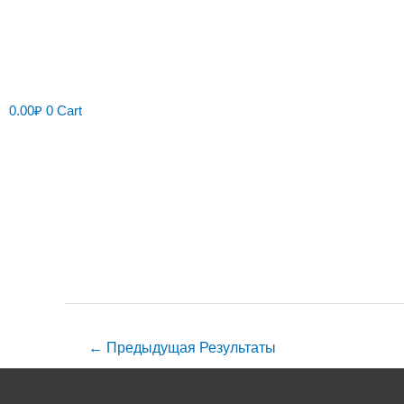
0.00
₽
0
Cart
Навигация
по
записям
←
Предыдущая Результаты