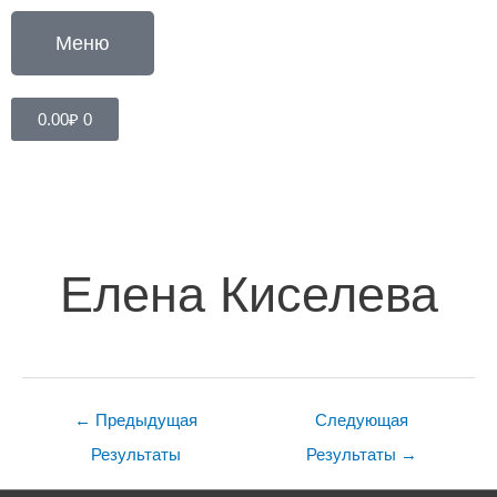
Перейти
к
Меню
содержимому
Cart
0.00
₽
0
Навигация
по
записям
Елена Киселева
←
Предыдущая
Следующая
Результаты
Результаты
→