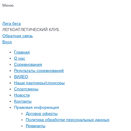
Перейти
Навигация
Меню
к
по
содержимому
записям
Лига бега
ЛЕГКОАТЛЕТИЧЕСКИЙ КЛУБ
Обратная связь
Вход
Главная
О нас
Соревнования
Результаты соревнований
ВИДЕО
Наши партнеры/спонсоры
Спортсмены
Новости
Контакты
Правовая информация
Договор оферты
Политика обработки персональных данных
Реквизиты