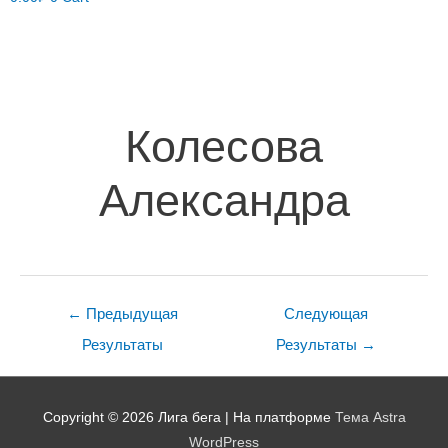
Навигация
по
записям
Колесова
Александра
←
Предыдущая
Следующая
Результаты
Результаты
→
Copyright © 2026
Лига бега
| На платформе
Тема Astra
WordPress