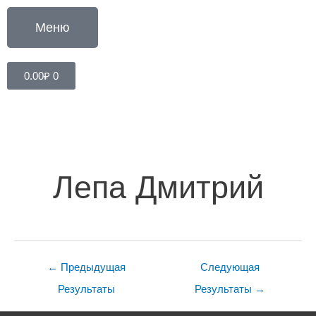
Перейти
к
Меню
содержимому
Cart
0.00
₽
0
Навигация
по
записям
Лепа Дмитрий
←
Предыдущая
Следующая
Результаты
Результаты
→