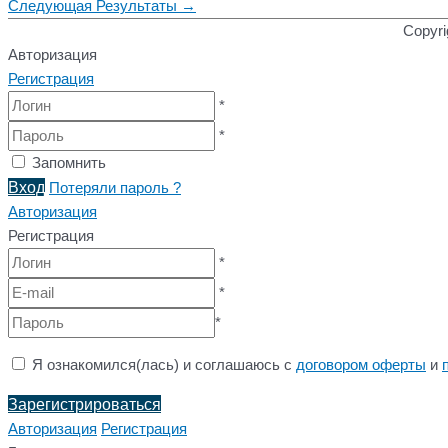
Следующая Результаты
→
Copyri
Авторизация
Регистрация
*
*
Запомнить
Вход
Потеряли пароль ?
Авторизация
Регистрация
*
*
*
Я ознакомился(лась) и соглашаюсь с
договором оферты
и
Зарегистрироваться
Авторизация
Регистрация