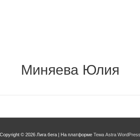
Миняева Юлия
Copyright © 2026
Лига бега
| На платформе
Тема Astra WordPres