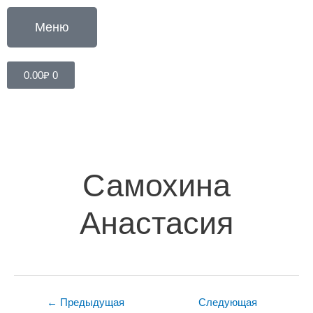
Перейти
к
Меню
содержимому
Cart
0.00
₽
0
Навигация
по
записям
Самохина
Анастасия
←
Предыдущая
Следующая