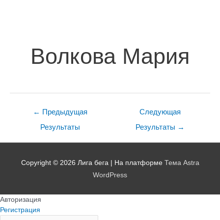
Навигация
по
записям
Волкова Мария
←
Предыдущая
Следующая
Результаты
Результаты
→
Copyright © 2026
Лига бега
| На платформе
Тема Astra
WordPress
Авторизация
Регистрация