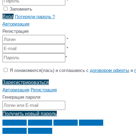
*
Запомнить
Вход
Потеряли пароль ?
Авторизация
Регистрация
*
*
*
Я ознакомился(лась) и соглашаюсь с
договором оферты
и
Зарегистрироваться
Авторизация
Регистрация
Генерация пароля
Получить новый пароль